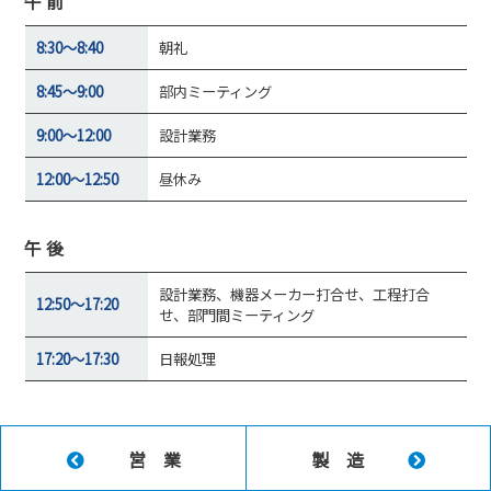
午 前
8:30～8:40
朝礼
8:45～9:00
部内ミーティング
9:00～12:00
設計業務
12:00～12:50
昼休み
午 後
設計業務、機器メーカー打合せ、工程打合
12:50～17:20
せ、部門間ミーティング
17:20～17:30
日報処理
営 業
製 造